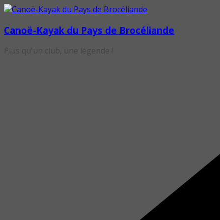
Passer
au
Canoë-Kayak du Pays de Brocéliande
contenu
Plus qu'un club, une légende !