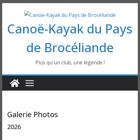
Passer
au
Canoë-Kayak du Pays
contenu
de Brocéliande
Plus qu'un club, une légende !
Galerie Photos
2026