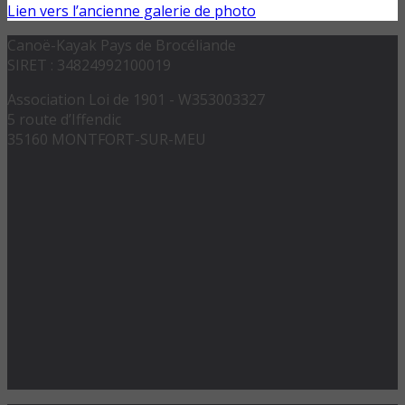
Lien vers l’ancienne galerie de photo
Canoë-Kayak Pays de Brocéliande
SIRET : 34824992100019
Association Loi de 1901 - W353003327
5 route d’Iffendic
35160 MONTFORT-SUR-MEU