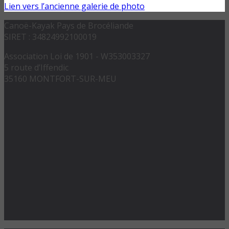
Lien vers l’ancienne galerie de photo
Canoë-Kayak Pays de Brocéliande
SIRET : 34824992100019
Association Loi de 1901 - W353003327
5 route d’Iffendic
35160 MONTFORT-SUR-MEU