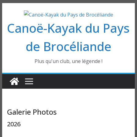
Passer
au
Canoë-Kayak du Pays
contenu
de Brocéliande
Plus qu'un club, une légende !
Galerie Photos
2026