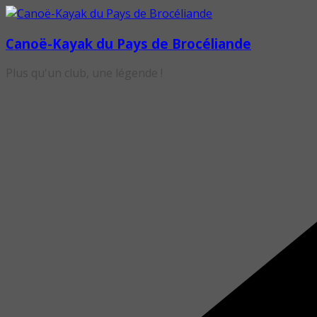
Passer
au
Canoë-Kayak du Pays de Brocéliande
contenu
Plus qu'un club, une légende !