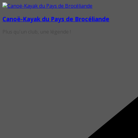
Passer
au
Canoë-Kayak du Pays de Brocéliande
contenu
Plus qu'un club, une légende !