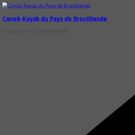
Passer
au
Canoë-Kayak du Pays de Brocéliande
contenu
Plus qu'un club, une légende !