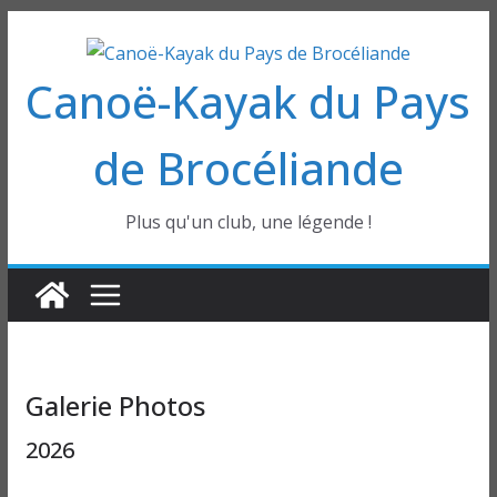
Passer
au
Canoë-Kayak du Pays
contenu
de Brocéliande
Plus qu'un club, une légende !
Galerie Photos
2026