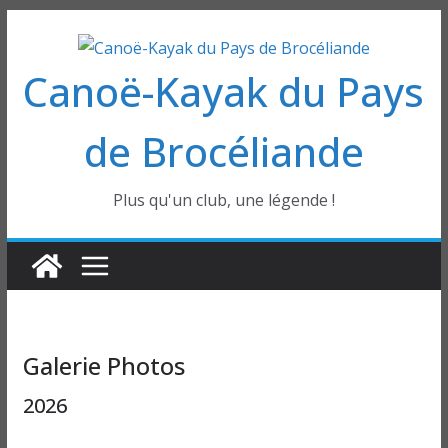
Passer
au
Canoë-Kayak du Pays
contenu
de Brocéliande
Plus qu'un club, une légende !
Galerie Photos
2026