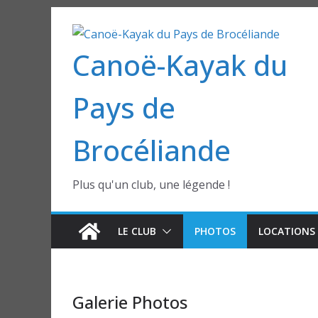
Passer
au
Canoë-Kayak du
contenu
Pays de
Brocéliande
Plus qu'un club, une légende !
LE CLUB
PHOTOS
LOCATIONS 
Galerie Photos