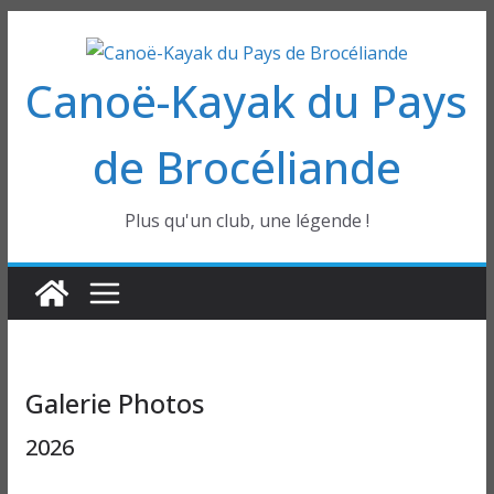
Passer
au
Canoë-Kayak du Pays
contenu
de Brocéliande
Plus qu'un club, une légende !
Galerie Photos
2026