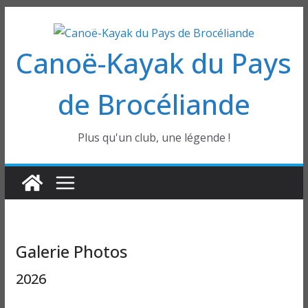
Passer
au
Canoë-Kayak du Pays
contenu
de Brocéliande
Plus qu'un club, une légende !
Galerie Photos
2026