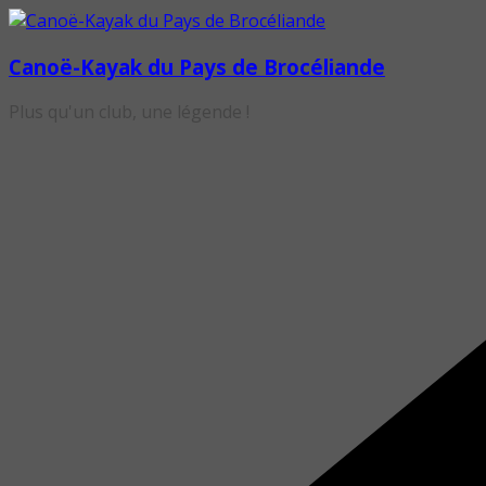
Passer
au
Canoë-Kayak du Pays de Brocéliande
contenu
Plus qu'un club, une légende !