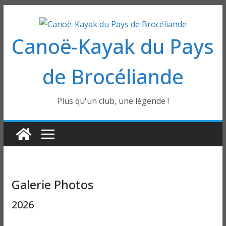
Passer
au
Canoë-Kayak du Pays
contenu
de Brocéliande
Plus qu'un club, une légende !
Galerie Photos
2026