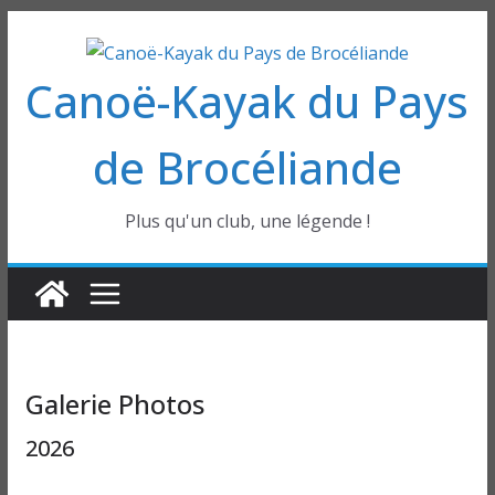
Passer
au
Canoë-Kayak du Pays
contenu
de Brocéliande
Plus qu'un club, une légende !
Galerie Photos
2026