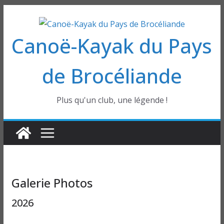
Passer
au
Canoë-Kayak du Pays
contenu
de Brocéliande
Plus qu'un club, une légende !
Galerie Photos
2026