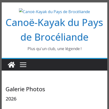
Passer
au
Canoë-Kayak du Pays
contenu
de Brocéliande
Plus qu'un club, une légende !
Galerie Photos
2026