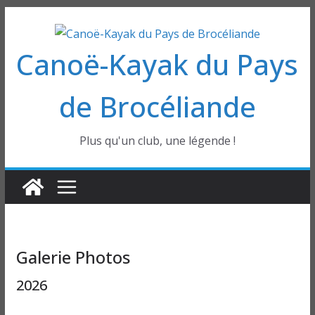
Passer
au
Canoë-Kayak du Pays
contenu
de Brocéliande
Plus qu'un club, une légende !
Galerie Photos
2026