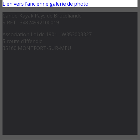
Lien vers l’ancienne galerie de photo
Canoë-Kayak Pays de Brocéliande
SIRET : 34824992100019
Association Loi de 1901 - W353003327
5 route d’Iffendic
35160 MONTFORT-SUR-MEU