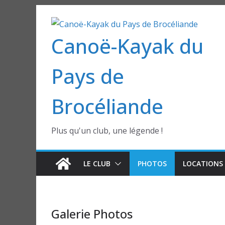
Passer
au
Canoë-Kayak du
contenu
Pays de
Brocéliande
Plus qu'un club, une légende !
LE CLUB
PHOTOS
LOCATIONS 
Galerie Photos