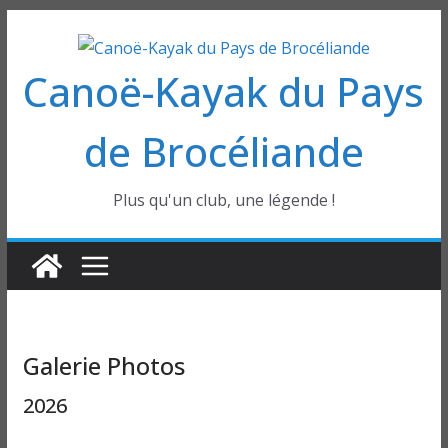
Passer
au
Canoë-Kayak du Pays
contenu
de Brocéliande
Plus qu'un club, une légende !
Galerie Photos
2026