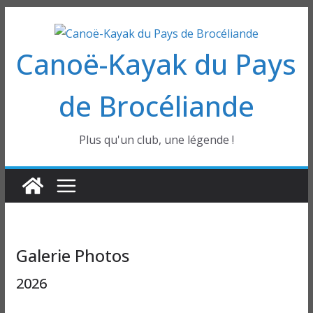
Passer
au
Canoë-Kayak du Pays
contenu
de Brocéliande
Plus qu'un club, une légende !
Galerie Photos
2026