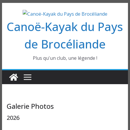
Passer
au
Canoë-Kayak du Pays
contenu
de Brocéliande
Plus qu'un club, une légende !
Galerie Photos
2026