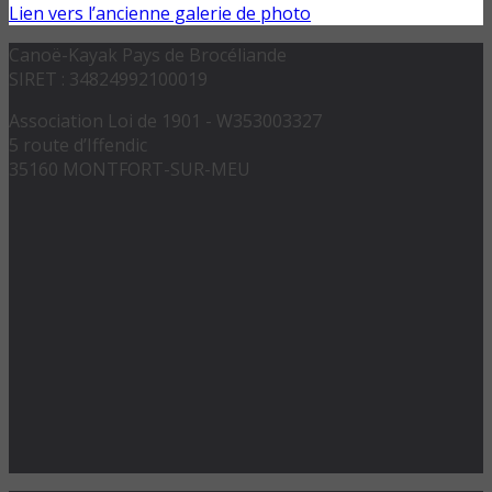
Lien vers l’ancienne galerie de photo
Canoë-Kayak Pays de Brocéliande
SIRET : 34824992100019
Association Loi de 1901 - W353003327
5 route d’Iffendic
35160 MONTFORT-SUR-MEU