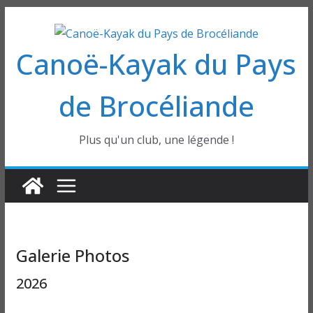
Passer
au
Canoë-Kayak du Pays
contenu
de Brocéliande
Plus qu'un club, une légende !
Galerie Photos
2026