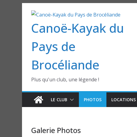
Passer
au
Canoë-Kayak du
contenu
Pays de
Brocéliande
Plus qu'un club, une légende !
LE CLUB
PHOTOS
LOCATIONS 
Galerie Photos