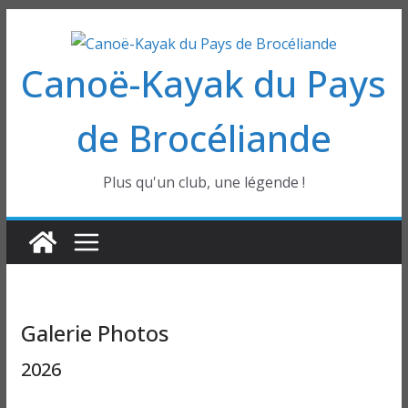
Passer
au
Canoë-Kayak du Pays
contenu
de Brocéliande
Plus qu'un club, une légende !
Galerie Photos
2026