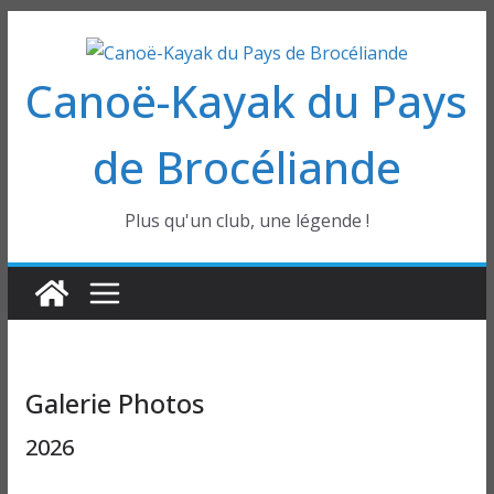
Passer
au
Canoë-Kayak du Pays
contenu
de Brocéliande
Plus qu'un club, une légende !
Galerie Photos
2026