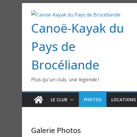
Passer
au
Canoë-Kayak du
contenu
Pays de
Brocéliande
Plus qu'un club, une légende !
LE CLUB
PHOTOS
LOCATIONS 
Galerie Photos