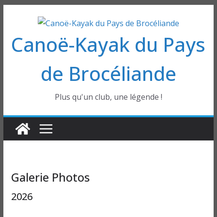
Passer
au
Canoë-Kayak du Pays
contenu
de Brocéliande
Plus qu'un club, une légende !
Galerie Photos
2026