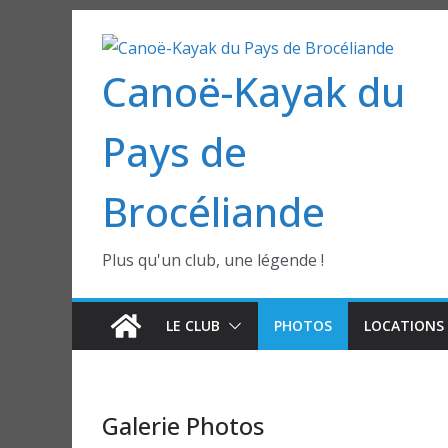
Passer
au
Canoë-Kayak du
contenu
Pays de
Brocéliande
Plus qu'un club, une légende !
LE CLUB
PHOTOS
LOCATIONS 
Galerie Photos