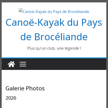
Passer
au
Canoë-Kayak du Pays
contenu
de Brocéliande
Plus qu'un club, une légende !
Galerie Photos
2026