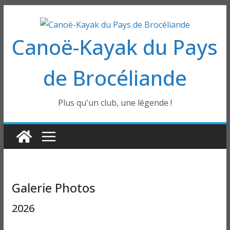
Passer
au
Canoë-Kayak du Pays
contenu
de Brocéliande
Plus qu'un club, une légende !
Galerie Photos
2026