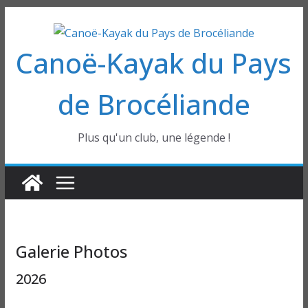
Passer
au
Canoë-Kayak du Pays
contenu
de Brocéliande
Plus qu'un club, une légende !
Galerie Photos
2026