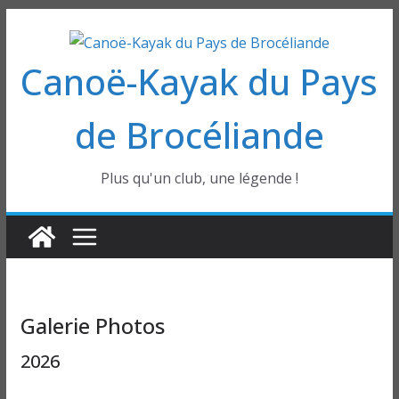
Passer
au
Canoë-Kayak du Pays
contenu
de Brocéliande
Plus qu'un club, une légende !
Galerie Photos
2026