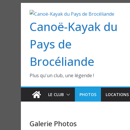
Passer
au
Canoë-Kayak du
contenu
Pays de
Brocéliande
Plus qu'un club, une légende !
LE CLUB
PHOTOS
LOCATIONS 
Galerie Photos