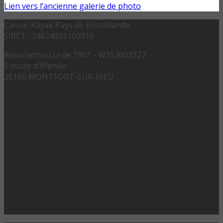
Lien vers l’ancienne galerie de photo
Canoë-Kayak Pays de Brocéliande
SIRET : 34824992100019
Association Loi de 1901 - W353003327
5 route d’Iffendic
35160 MONTFORT-SUR-MEU