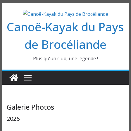
Passer
au
Canoë-Kayak du Pays
contenu
de Brocéliande
Plus qu'un club, une légende !
Galerie Photos
2026