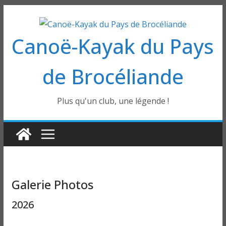
Passer
au
Canoë-Kayak du Pays
contenu
de Brocéliande
Plus qu'un club, une légende !
Galerie Photos
2026