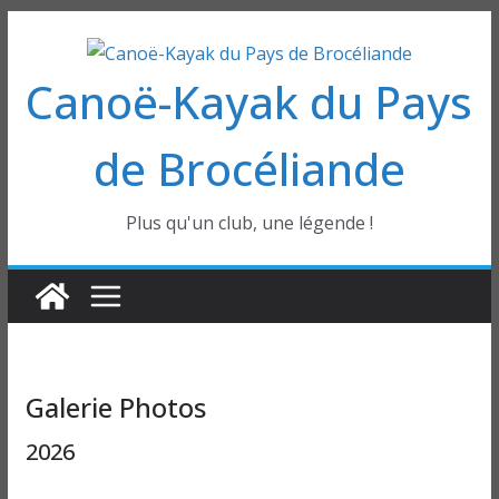
Passer
au
Canoë-Kayak du Pays
contenu
de Brocéliande
Plus qu'un club, une légende !
Galerie Photos
2026