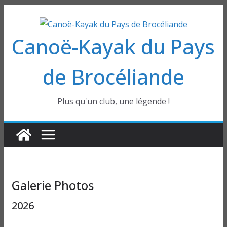
Passer
au
Canoë-Kayak du Pays
contenu
de Brocéliande
Plus qu'un club, une légende !
Galerie Photos
2026