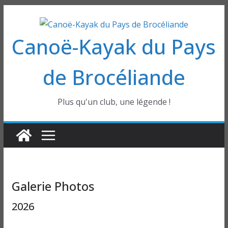
Passer
au
Canoë-Kayak du Pays
contenu
de Brocéliande
Plus qu'un club, une légende !
Galerie Photos
2026