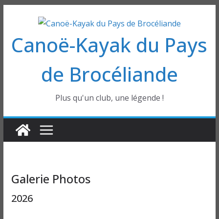
Passer
au
Canoë-Kayak du Pays
contenu
de Brocéliande
Plus qu'un club, une légende !
Galerie Photos
2026