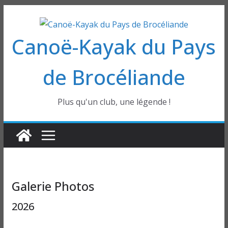
Passer
au
Canoë-Kayak du Pays
contenu
de Brocéliande
Plus qu'un club, une légende !
Galerie Photos
2026