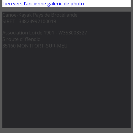
Lien vers l’ancienne galerie de photo
Canoë-Kayak Pays de Brocéliande
SIRET : 34824992100019
Association Loi de 1901 - W353003327
5 route d’Iffendic
35160 MONTFORT-SUR-MEU