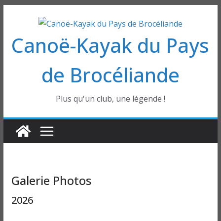
Passer
au
Canoë-Kayak du Pays
contenu
de Brocéliande
Plus qu'un club, une légende !
Galerie Photos
2026