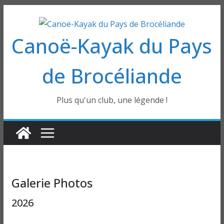
Passer
au
Canoë-Kayak du Pays
contenu
de Brocéliande
Plus qu'un club, une légende !
Galerie Photos
2026