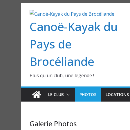
Passer
au
Canoë-Kayak du
contenu
Pays de
Brocéliande
Plus qu'un club, une légende !
LE CLUB
PHOTOS
LOCATIONS 
Galerie Photos