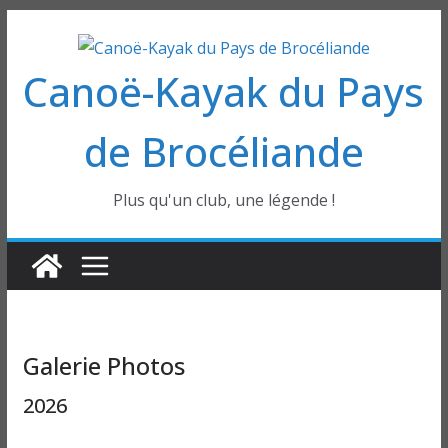
Passer
au
Canoë-Kayak du Pays
contenu
de Brocéliande
Plus qu'un club, une légende !
Galerie Photos
2026